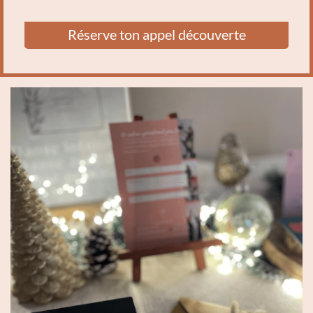
Avant de débuter l’accompagnement Essence, je
un espace d’écoute et de reconnexion à soi.
vous propose
un échange téléphonique gratuit
625€ soit 125€ la séance et la 6ème séance
Réserve ton appel découverte
d’environ 20 minutes.
offerte (comprenant la séance photo et 2
Ce moment nous permet de faire connaissance,
photos incluses).
d’échanger autour de vos besoins et de sentir
Paiement possible en plusieurs fois.
ensemble si cet accompagnement vous correspond.
Pour celles qui veulent poursuivre après les 6
séances, des séances de suivis sont proposées
au tarif préférentiel de 90€ la séance.