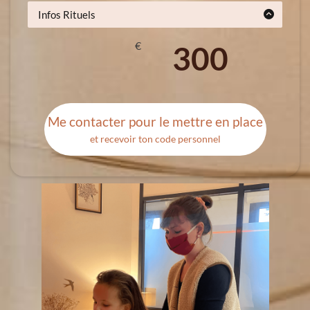
Infos Rituels
Cure de 5 massages
Valable un an à partir du premier paiement
€
300
Le 5è soin offert
Paiement en 3 fois possible
Me contacter pour le mettre en place
et recevoir ton code personnel