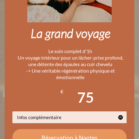
La grand voyage
Le soin complet d'1h
Un voyage intérieur pour un lâcher-prise profond,
une détente des épaules au cuir chevelu
-> Une véritable régénération physique et
émotionnelle
€
75
Infos complémentaire
Un acompte de 20€ est demandé pour valider ton
RDV
puis le restant le jour du massage
Réservation à Nantes