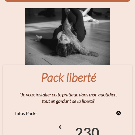
Pack liberté
"Je veux installer cette pratique dans mon quotidien,
tout en gardant de la liberté"
Infos Packs
10 séances
soit 23€ la séance (au lieu de 30€)
€
230
Idéal pour un rythme flexible