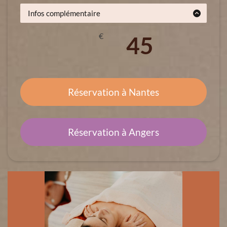
Infos complémentaire
Un acompte de 20€ est demandé pour valider ton
RDV
€
45
puis le restant le jour du massage
(espèce ou CB uniquement).
Réservation à Nantes
Réservation à Angers