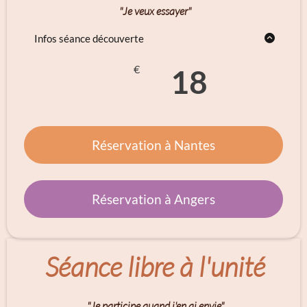
"Je veux essayer"
Infos séance découverte
Une seule séance découverte par personne
valable pendant un mois
€
18
A renseigner lors du paiement :
SEANCEDECOUVERTE
(-12 euros
s'activera)
Réservation à Nantes
Réservation à Angers
Séance libre à l'unité
"Je participe quand j'en ai envie"