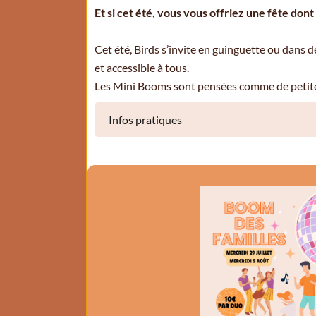
Et si cet été, vous vous offriez une fête don
Cet été, Birds s’invite en guinguette ou dans
et accessible à tous.
Les Mini Booms sont pensées comme de petites
Infos pratiques
Mini Boom des familles (3/8 ans)
Un temps joyeux et ludique à partager en 
Mini Boom des bébés (0/18 mois)
Un moment dansé en portage pour bouger en
Si votre bébé a entre 18 mois et 3 ans
, j
bébé, il pourra profiter pleinement de ce t
même, ce sera plutot la mini boom des fami
hésitez pas à venir m'en parler.