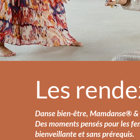
Les rende
Danse bien-être, Mamdanse® & m
Des moments pensés pour les femm
bienveillante et sans prérequis.