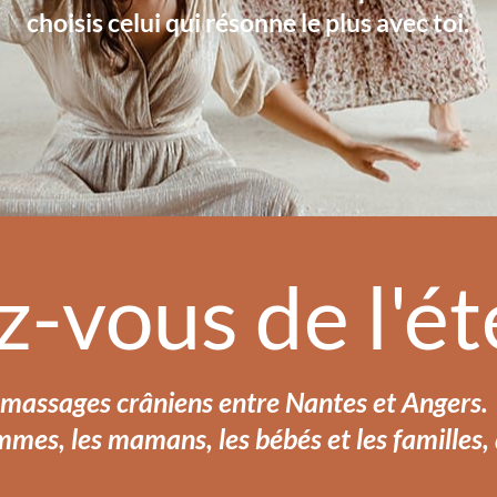
choisis celui qui résonne le plus avec toi.
z-vous de l'ét
assages crâniens entre Nantes et Angers.
es, les mamans, les bébés et les familles,