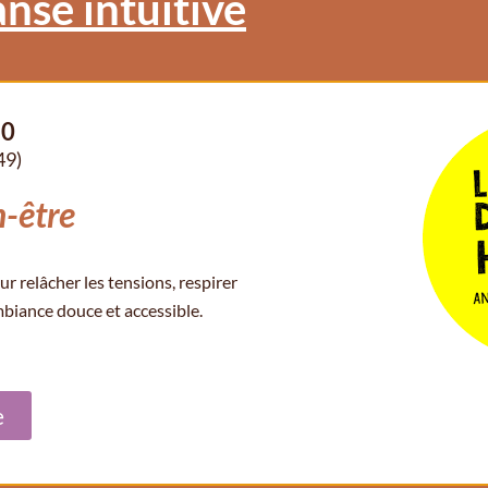
nse intuitive
30
49)
-être
 relâcher les tensions, respirer
mbiance douce et accessible.
e