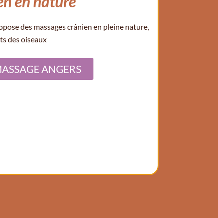
n en nature
ropose des massages crânien en pleine nature,
its des oiseaux
MASSAGE ANGERS