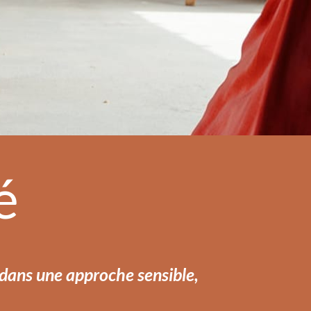
é
 dans une approche sensible,