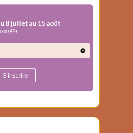
u 8 juillet au 15 août
 cé (49)
e retrouver avec son bébé
ve au bord de Loire, je t’invite à un temps
t de lien avec ton enfant.
S'inscrire
r
bébé ou enceinte
lien parent-enfant
 respecter le rythme de chacune et de cha