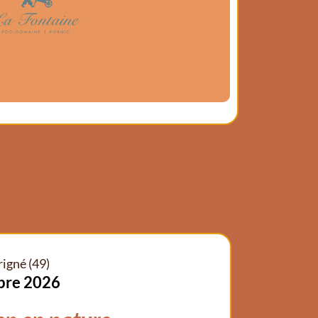
 report ou d’avoir peuvent être envisagées en c
es de la danse, sont douces, sécuritaires et
r les tensions, de se reconnecter à soi, de b
er un moment précieux ensemble.
soit 16€ la séance)
igné (49)
bre 2026