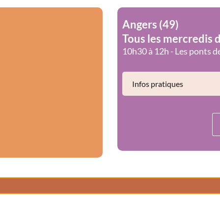
Angers (49)
Tous les mercredis d
10h30 à 12h - Les ponts de
Infos pratiques
Un moment doux pour s
Dans une terrasse privati
de pause, de mouvement e
Au programme (1h)
Éveil corporel en douceu
Danse Mamdanse - avec 
Temps de présence et de 
👉 Un espace pensé pour
que enfant.