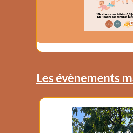
📍 Séances en extérieur ✨ Accessible à to
Afin de garantir l’organisation de ces ate
as d’imprévu.
Les évènements m