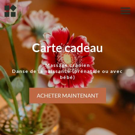
Carte cadeau
Massage crânien
Danse de la naissance (prénatale ou avec
bébé)
ACHETER MAINTENANT