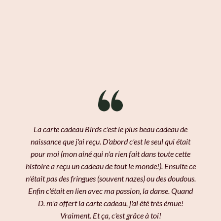
lors d'un EVJF
rendez-vous, en me mentionnant ce code dans le
commentaire de réservation.
juste pour le plaisir
Un deuxième mail te sera transmis avec les
informations nécessaires.
Un mail lui sera ensuite envoyé pour confirmer.
Il ne
lui restera plus qu'à profiter
de son moment de
Tu n'auras donc plus qu'à l'imprimer et à l'offrir à la
détente, de joie, de reconnexion et de lâcher prise.
chanceuse ou au chanceux qui pourra en bénéficier.
La carte est
valable 6 mois - à partir de la date
d'achat.
La carte cadeau Birds c'est le plus beau cadeau de
naissance que j'ai reçu. D'abord c'est le seul qui était
pour moi (mon ainé qui n'a rien fait dans toute cette
histoire a reçu un cadeau de tout le monde!). Ensuite ce
n'était pas des fringues (souvent nazes) ou des doudous.
Enfin c'était en lien avec ma passion, la danse. Quand
D. m'a offert la carte cadeau, j'ai été très émue!
Vraiment. Et ça, c'est grâce à toi!