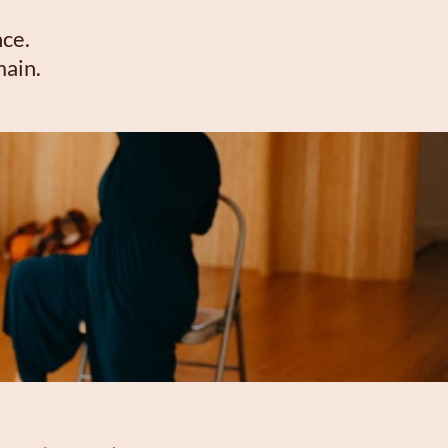
nce.
main.