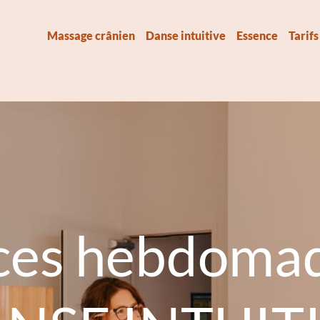
Massage crânien
Danse intuitive
Essence
Tarifs
ces hebdomad