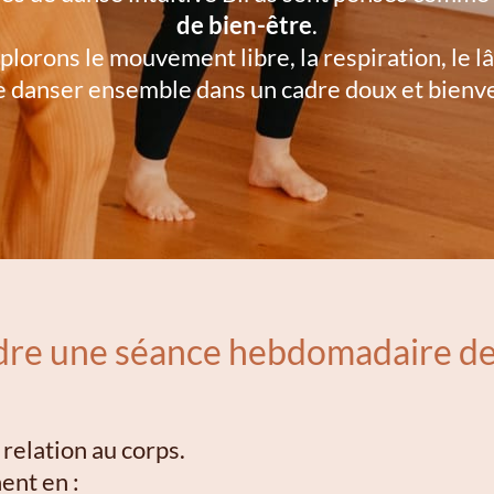
de bien-être
.
orons le mouvement libre, la respiration, le lâc
e danser ensemble dans un cadre doux et bienve
dre une séance hebdomadaire de 
relation au corps.
ent en :