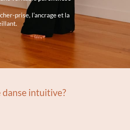
her-prise, l’ancrage et la
illant.
danse intuitive?