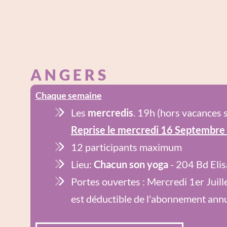
A N G E R S
Chaque semaine
Les
mercredis
. 19h (hors vacances s
Reprise le mercredi 16 Septembre
12 participants maximum
Lieu:
Chacun son yoga
- 204 Bd Elis
Portes ouvertes : Mercredi 1er Juill
est déductible de l'abonnement annu