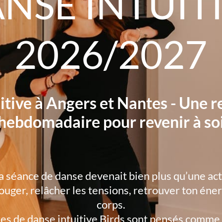
NSE INTUIT
2026/2027
itive à Angers et Nantes - Une 
hebdomadaire pour revenir à so
ta séance de danse devenait bien plus qu’une act
ouger, relâcher les tensions, retrouver ton éner
corps.
s de danse intuitive Birds sont pensés comme