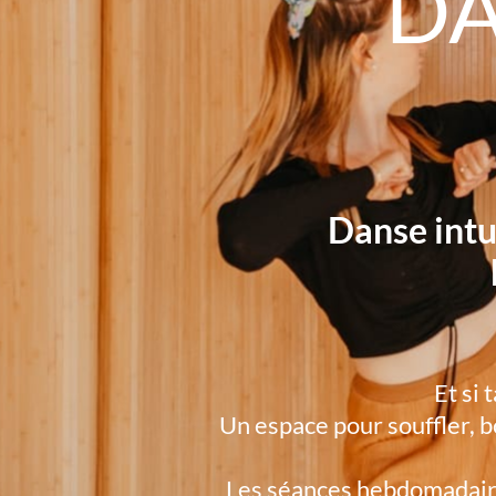
DA
Danse intu
Et si 
Un espace pour souffler, b
Les séances hebdomadaire