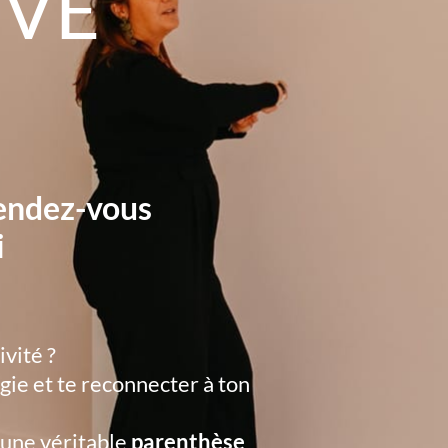
IVE
rendez-vous
i
ivité ?
gie et te reconnecter à ton
 une véritable
parenthèse