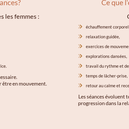
éances?
Ce que l
es les femmes :
échauffement corporel 
relaxation guidée,
exercices de mouvement
explorations dansées,
ice.
travail du rythme et de
temps de lâcher-prise,
essaire.
oser être en mouvement.
retour au calme et rec
Les séances évoluent t
progression dans la rel