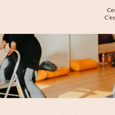
Ces
C’es