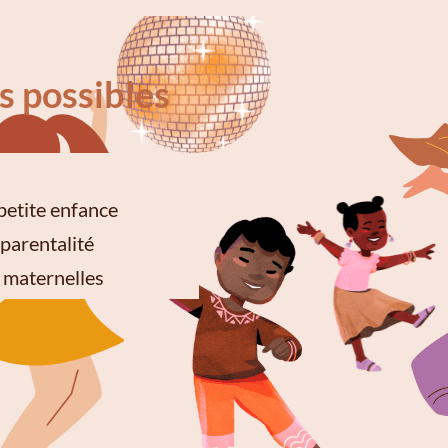
s possibles
petite enfance
parentalité
 maternelles