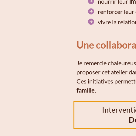
nourrir leur
im
renforcer leur
vivre la relati
Une collabora
Je remercie chaleureu
proposer cet atelier da
Ces initiatives permett
famille
.
Interventi
D