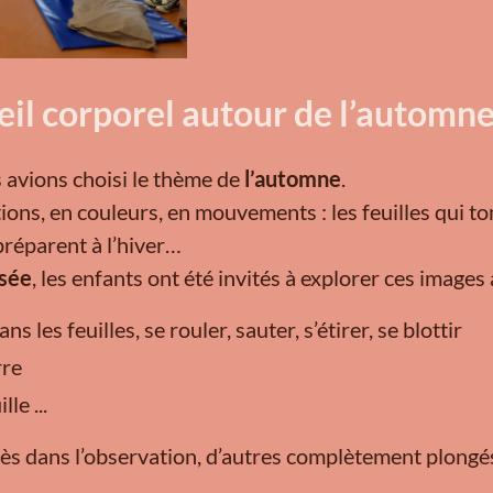
eil corporel autour de l’automn
 avions choisi le thème de
l’automne
.
ons, en couleurs, en mouvements : les feuilles qui tom
préparent à l’hiver…
nsée
, les enfants ont été invités à explorer ces images 
les feuilles, se rouler, sauter, s’étirer, se blottir
rre
le ...
rès dans l’observation, d’autres complètement plongés