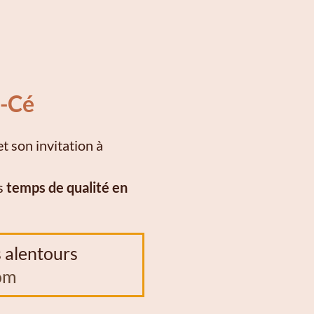
e-Cé
t son invitation à
es
temps de qualité en
s alentours
om