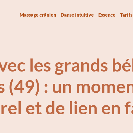
Massage crânien
Danse intuitive
Essence
Tarifs
vec les grands bé
 (49) : un momen
el et de lien en 